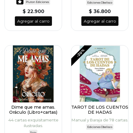
Pluton Ediciones
Ediciones Obelisco
$ 22.900
$ 36.800
Agregar al carro
Agregar al carro
-20%
Dime que me amas.
TAROT DE LOS CUENTOS
Oráculo (Libro+cartas)
DE HADAS
44 cartas exquisitamente
Manual y Baraja de 78 cartas.
ilustradas.
Ediciones Obelisco
Sirio