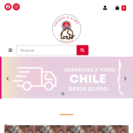
0
‹
›
Error: