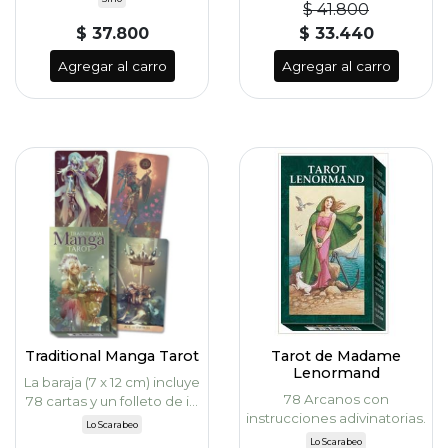
$ 41.800
$ 37.800
$ 33.440
Agregar al carro
Agregar al carro
Traditional Manga Tarot
Tarot de Madame
Lenormand
La baraja (7 x 12 cm) incluye
78 Arcanos con
78 cartas y un folleto de i...
instrucciones adivinatorias.
Lo Scarabeo
Lo Scarabeo