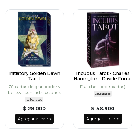
Initiatory Golden Dawn
Incubus Tarot - Charles
Tarot
Harrington ; Davide Furnó
78 cartas de gran poder y
Estuche (libro + cartas)
belleza, con instrucciones
Lo Scarabeo
Lo Scarabeo
$ 28.000
$ 48.900
Agregar al carro
Agregar al carro