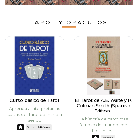
TAROT Y ORÁCULOS
Curso básico de Tarot
El Tarot de A.E. Waite y P.
Colman Smith (Spanish
Aprenda a interpretar las
Edition...
cartas del Tarot de manera
La historia del tarot mas
senc...
famoso del mundo con
Pluton Ediciones
facsimiles...
Taschen