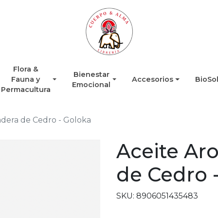
Flora &
Bienestar
Fauna y
Accesorios
BioSo
Emocional
Permacultura
dera de Cedro - Goloka
Aceite Ar
de Cedro 
SKU: 8906051435483