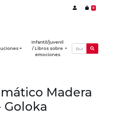
0
Infantil/juvenil
luciones
/ Libros sobre
emociones
omático Madera
- Goloka