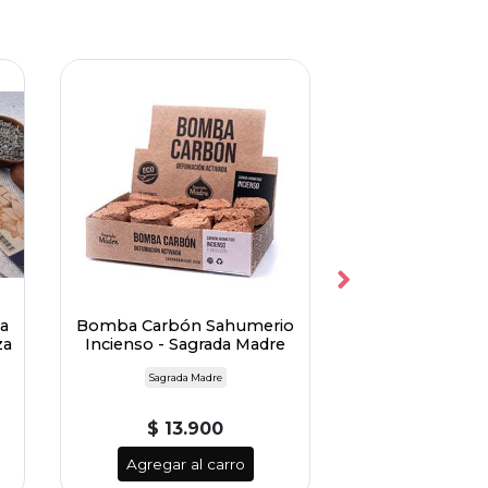
Sin Stock
a
Bomba Carbón Sahumerio
Sahumerio en R
za
Incienso - Sagrada Madre
Pimienta - 
Sagrada Madre
Aroman
$ 13.900
$ 7.9
Agregar al carro