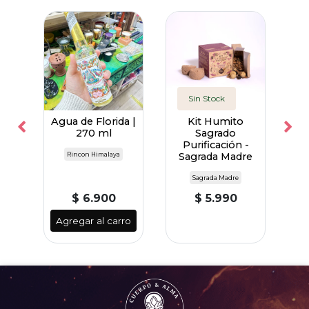
Sin Stock
nís
Agua de Florida |
Kit Humito
R
no -
270 ml
Sagrado
re
Purificación -
pro
Rincon Himalaya
Sagrada Madre
Sagrada Madre
$ 6.900
$ 5.990
ro
Agregar al carro
A