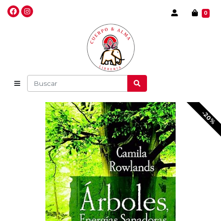
0
-20%