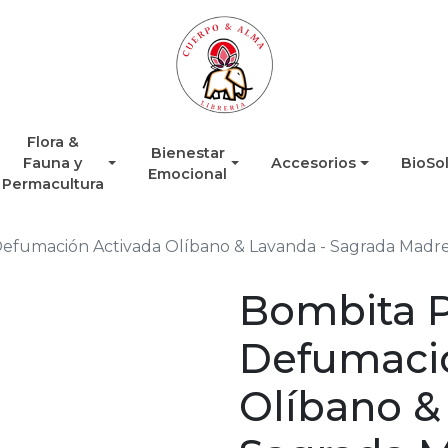
Flora &
Bienestar
Fauna y
Accesorios
BioSo
Emocional
Permacultura
fumación Activada Olíbano & Lavanda - Sagrada Madr
Bombita 
Defumació
Olíbano &