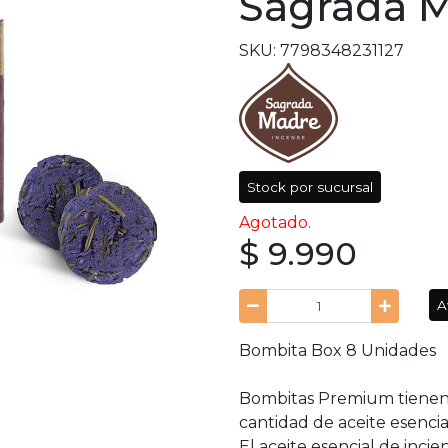
Sagrada 
SKU: 7798348231127
Stock por sucursal
Agotado.
$ 9.990
A
Bombita Box 8 Unidades
Bombitas Premium tienen 
cantidad de aceite esencia
El aceite esencial de inci