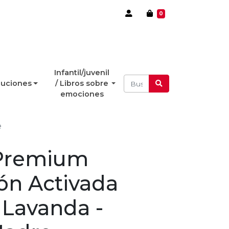
0
Infantil/juvenil
luciones
/ Libros sobre
emociones
e
Premium
n Activada
 Lavanda -