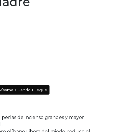
Madre
vísame Cuando LLegue
perlas de incienso grandes y mayor
l.
enso olíbano Libera del miedo, reduce el