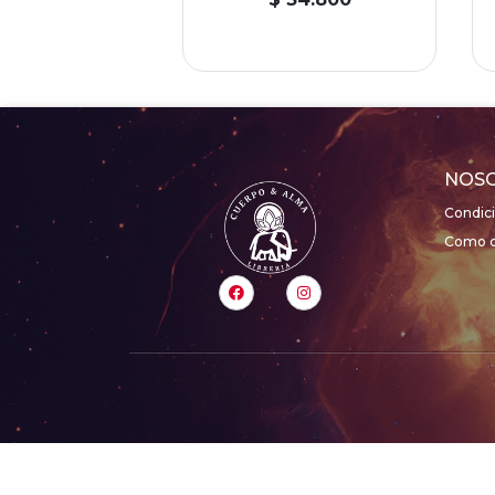
NOS
Condic
Como c