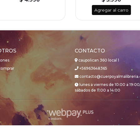
Agregar al carro
OTROS
CONTACTO
iones
caupolican 360 local 1
omprar
+56963648365
contacto@cuerpoyalmalibreria.
lunes a viernes de 10:00 a 19:00
sábados de 11:00 a 14:00
cuerpoyalmalibreria © 2026
Creado por
Bsale