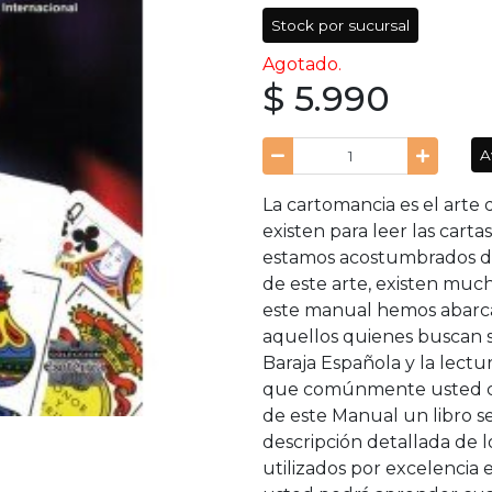
Stock por sucursal
Agotado.
$ 5.990
A
La cartomancia es el arte 
existen para leer las cart
estamos acostumbrados de
de este arte, existen muc
este manual hemos abarca
aquellos quienes buscan su
Baraja Española y la lectur
que comúnmente usted co
de este Manual un libro s
descripción detallada de l
utilizados por excelencia 