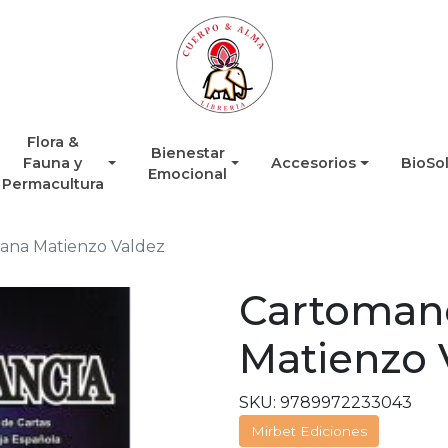
Flora &
Bienestar
Fauna y
Accesorios
BioSo
Emocional
Permacultura
iana Matienzo Valdez
Cartomanc
Matienzo 
SKU: 9789972233043
Mirbet Ediciones