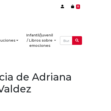
0
Infantil/juvenil
luciones
/ Libros sobre
emociones
ia de Adriana
Valdez