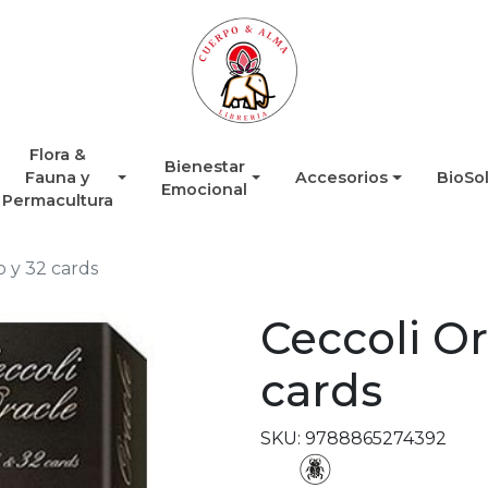
Flora &
Bienestar
Fauna y
Accesorios
BioSo
Emocional
Permacultura
o y 32 cards
Ceccoli Or
cards
SKU: 9788865274392