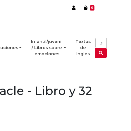
0
Infantil/juvenil
Textos
luciones
/ Libros sobre
de
emociones
Ingles
acle - Libro y 32