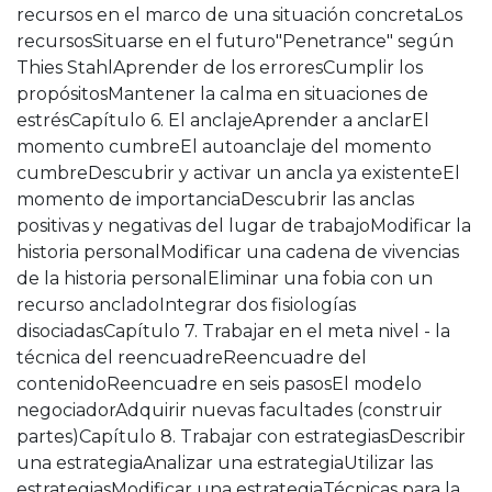
recursos en el marco de una situación concretaLos
recursosSituarse en el futuro"Penetrance" según
Thies StahlAprender de los erroresCumplir los
propósitosMantener la calma en situaciones de
estrésCapítulo 6. El anclajeAprender a anclarEl
momento cumbreEl autoanclaje del momento
cumbreDescubrir y activar un ancla ya existenteEl
momento de importanciaDescubrir las anclas
positivas y negativas del lugar de trabajoModificar la
historia personalModificar una cadena de vivencias
de la historia personalEliminar una fobia con un
recurso ancladoIntegrar dos fisiologías
disociadasCapítulo 7. Trabajar en el meta nivel - la
técnica del reencuadreReencuadre del
contenidoReencuadre en seis pasosEl modelo
negociadorAdquirir nuevas facultades (construir
partes)Capítulo 8. Trabajar con estrategiasDescribir
una estrategiaAnalizar una estrategiaUtilizar las
estrategiasModificar una estrategiaTécnicas para la