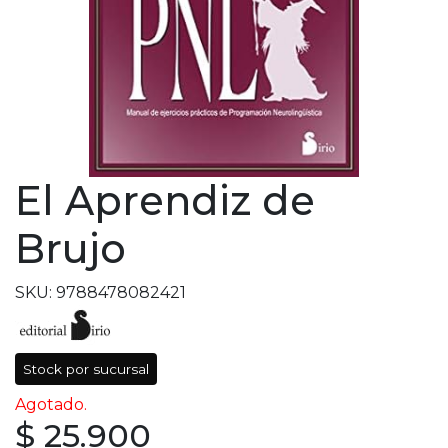
El Aprendiz de
Brujo
SKU: 9788478082421
Stock por sucursal
Agotado.
$ 25.900