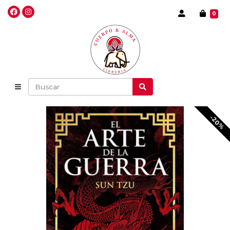
0
-20%