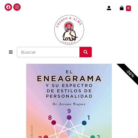
0
-20%