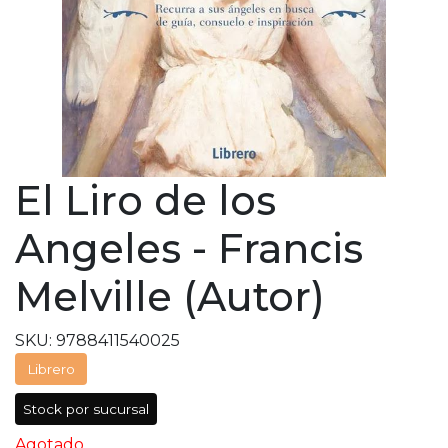
El Liro de los
Angeles - Francis
Melville (Autor)
SKU: 9788411540025
Librero
Stock por sucursal
Agotado.