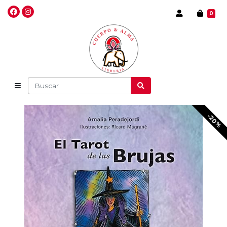
0
-20%