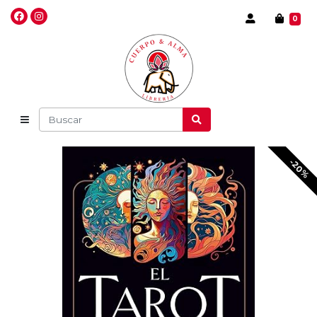
0
-20%