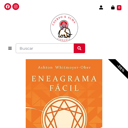
0
-20%