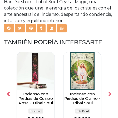
Hari Darshan – Tribal Soul Crystal Magic, una
colección que une la energía de los cristales con el
arte ancestral del incienso, despertando conciencia,
intuición y equilibrio interior.
TAMBIÉN PODRÍA INTERESARTE
lla
Incienso con
Incienso con
de
Piedras de Cuarzo
Piedras de Citrino -
Herb
Rosa - Tribal Soul
Tribal Soul
S
Tribal Soul
Tribal Soul