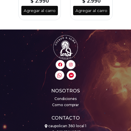
$ 2.990
$ 2.990
ro
Agregar al carro
Agregar al carro
A
NOSOTROS
Condiciones
Como comprar
CONTACTO
caupolican 360 local 1