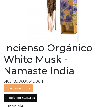
Incienso Orgánico
White Musk -
Namaste India
SKU: 8906006490611
Namaste India
Stock por sucursal
Disponible.