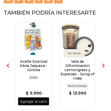
TAMBIÉN PODRÍA INTERESARTE
Sin Stock
n
Aceite Esencial
Vela de
Alivia Jaqueca -
Difuminación
bal
Goloka
Lemongrass y
Man
Especias - Song of
-
Goloka
India
Rincon Himalaya
$ 9.990
$ 13.990
ro
Agregar al carro