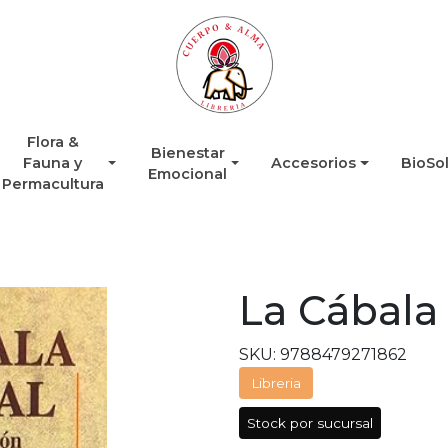
Flora &
Bienestar
Fauna y
Accesorios
BioSo
Emocional
Permacultura
La Cábala
SKU: 9788479271862
Libreria
Stock por sucursal