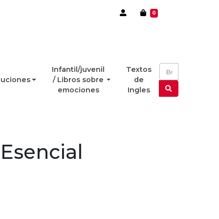
0
Infantil/juvenil
Textos
luciones
/ Libros sobre
de
emociones
Ingles
 Esencial