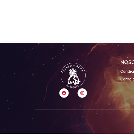
NOS
Condic
Como c