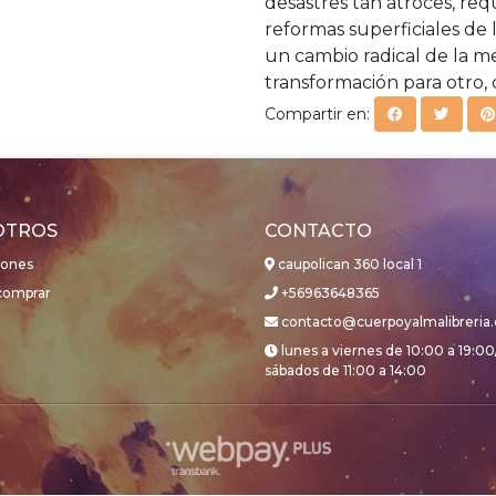
desastres tan atroces, re
reformas superficiales de 
un cambio radical de la 
transformación para otro,
Compartir en:
OTROS
CONTACTO
iones
caupolican 360 local 1
omprar
+56963648365
contacto@cuerpoyalmalibreria.
lunes a viernes de 10:00 a 19:00
sábados de 11:00 a 14:00