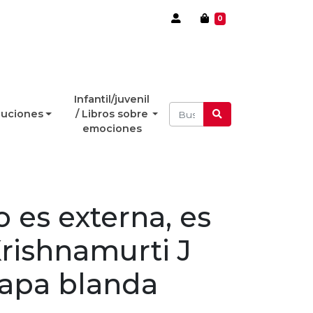
0
Infantil/juvenil
luciones
/ Libros sobre
emociones
o es externa, es
Krishnamurti J
Tapa blanda