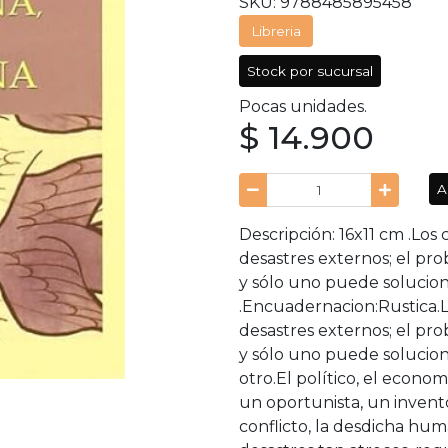
SKU: 9788485895458
Libreria
Stock por sucursal
Pocas unidades.
$ 14.900
A
Descripción: 16x11 cm .Los 
desastres externos; el p
y sólo uno puede soluciona
.Encuadernacion:Rustica.Lo
desastres externos; el p
y sólo uno puede solucion
otro.El político, el econom
un oportunista, un invent
conflicto, la desdicha hu