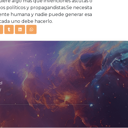
quiere algo más que invenciones astutas o
los políticos y propagandistas.Se necesita
mente humana y nadie puede generar esa
 cada uno debe hacerlo.
cl
/