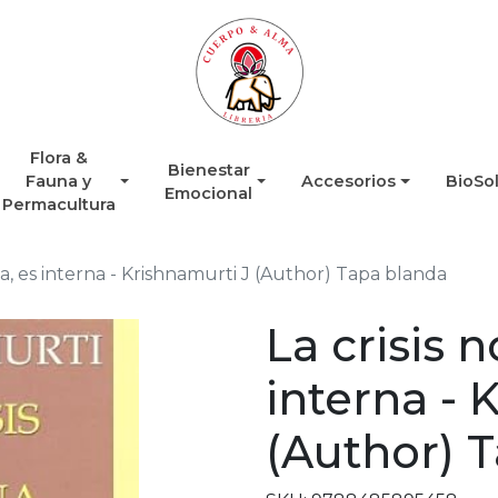
Flora &
Bienestar
Fauna y
Accesorios
BioSo
Emocional
Permacultura
rna, es interna - Krishnamurti J (Author) Tapa blanda
La crisis n
interna - 
(Author) 