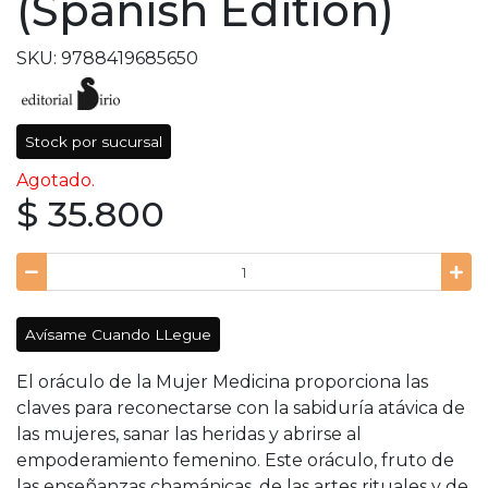
(Spanish Edition)
SKU: 9788419685650
Stock por sucursal
Agotado.
$ 35.800
Avísame Cuando LLegue
El oráculo de la Mujer Medicina proporciona las
claves para reconectarse con la sabiduría atávica de
las mujeres, sanar las heridas y abrirse al
empoderamiento femenino. Este oráculo, fruto de
las enseñanzas chamánicas, de las artes rituales y de