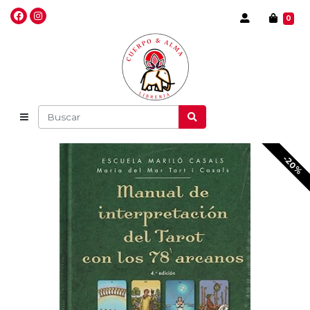
0
-20%