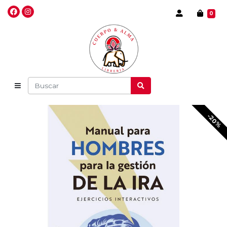
0
-20%