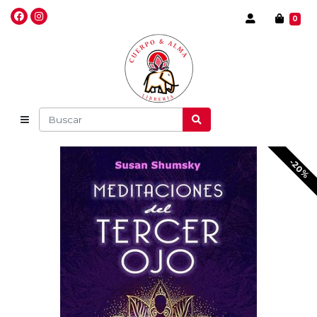
0
-20%