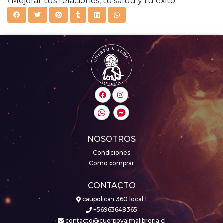
• Mejorar tus relaciones, tu salud y tu éxito.
NOSOTROS
Condiciones
Como comprar
CONTACTO
caupolican 360 local 1
+56963648365
contacto@cuerpoyalmalibreria.cl