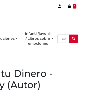
0
Infantil/juvenil
luciones
/ Libros sobre
emociones
 tu Dinero -
y (Autor)