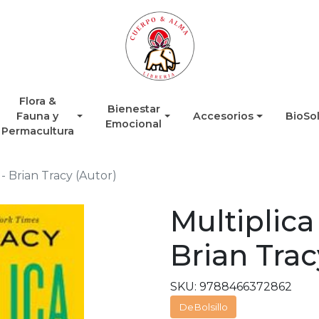
Flora &
Bienestar
Fauna y
Accesorios
BioSo
Emocional
Permacultura
 - Brian Tracy (Autor)
Multiplica
Brian Trac
SKU: 9788466372862
DeBolsillo