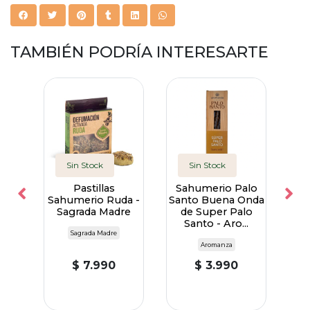
TAMBIÉN PODRÍA INTERESARTE
Sin Stock
Sin Stock
e
Pastillas
Sahumerio Palo
In
rada
Sahumerio Ruda -
Santo Buena Onda
Sagrada Madre
de Super Palo
Santo - Aro...
Sagrada Madre
Aromanza
$ 7.990
$ 3.990
ro
A