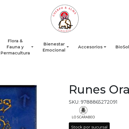
Flora &
Bienestar
Fauna y
Accesorios
BioSo
Emocional
Permacultura
Runes Ora
SKU: 9788865272091
Stock por sucursal