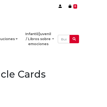
0
Infantil/juvenil
luciones
/ Libros sobre
emociones
cle Cards