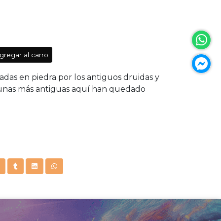
gregar al carro
adas en piedra por los antiguos druidas y
 runas más antiguas aquí han quedado
13.5 cm
 Cartas