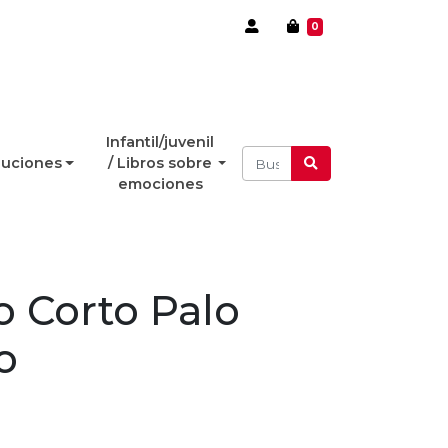
0
Infantil/juvenil
luciones
/ Libros sobre
emociones
 Corto Palo
o