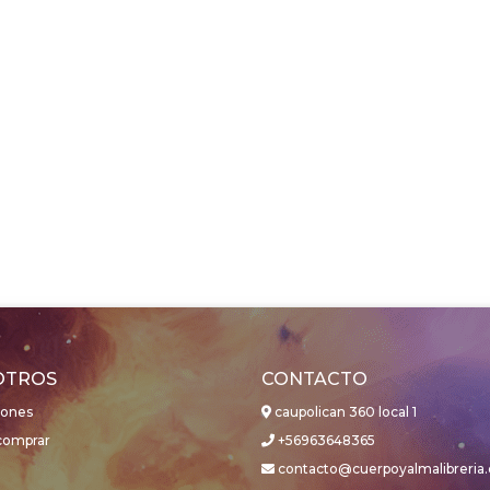
OTROS
CONTACTO
iones
caupolican 360 local 1
omprar
+56963648365
contacto@cuerpoyalmalibreria.