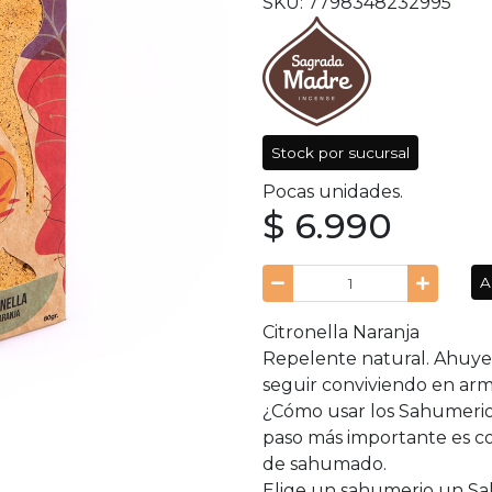
SKU: 7798348232995
Stock por sucursal
Pocas unidades.
$ 6.990
A
Citronella Naranja
Repelente natural. Ahuyen
seguir conviviendo en ar
¿Cómo usar los Sahumerio
paso más importante es co
de sahumado.
Elige un sahumerio un Sa