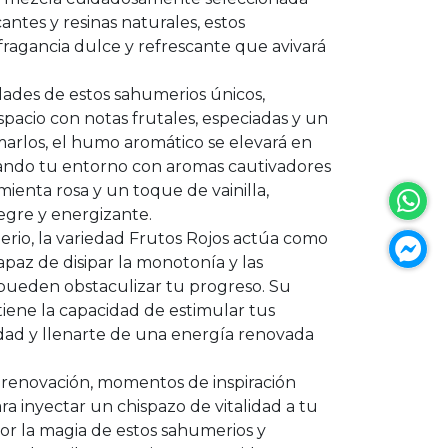
cantes y resinas naturales, estos
fragancia dulce y refrescante que avivará
dades de estos sahumerios únicos,
spacio con notas frutales, especiadas y un
arlos, el humo aromático se elevará en
nando tu entorno con aromas cautivadores
ienta rosa y un toque de vainilla,
egre y energizante.
rio, la variedad Frutos Rojos actúa como
apaz de disipar la monotonía y las
pueden obstaculizar tu progreso. Su
tiene la capacidad de estimular tus
vidad y llenarte de una energía renovada
e renovación, momentos de inspiración
a inyectar un chispazo de vitalidad a tu
por la magia de estos sahumerios y