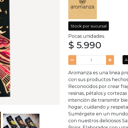
Stock por sucursal
Pocas unidades.
$ 5.990
A
Aromanza es una linea pre
con sus productos hechos 
Reconocidos por crear fra
resinas, pétalos y corteza
intención de transmitir bie
hogar, cuidando y respet
Sumérgete en un mundo de
con nuestros deliciosos S
Rojos. Elaborados con un