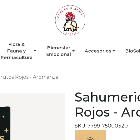
Flora &
Bienestar
Fauna y
Accesorios
BioSo
Emocional
Permacultura
rutos Rojos - Aromanza
Sahumerio
Rojos - A
SKU: 7799175000320