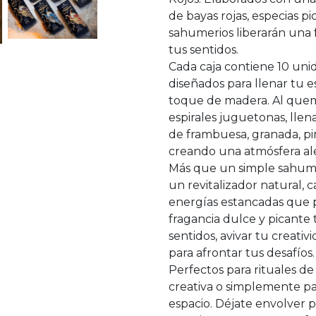
de bayas rojas, especias pi
sahumerios liberarán una 
tus sentidos.
Cada caja contiene 10 uni
diseñados para llenar tu e
toque de madera. Al quem
espirales juguetonas, lle
de frambuesa, granada, pim
creando una atmósfera al
Más que un simple sahume
un revitalizador natural, c
energías estancadas que 
fragancia dulce y picante 
sentidos, avivar tu creati
para afrontar tus desafíos.
Perfectos para rituales d
creativa o simplemente par
espacio. Déjate envolver 