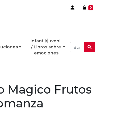
0
Infantil/juvenil
luciones
/ Libros sobre
emociones
 Magico Frutos
romanza