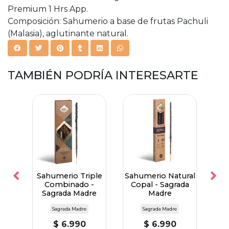
Premium 1 Hrs App.
Composición: Sahumerio a base de frutas Pachuli
(Malasia), aglutinante natural.
TAMBIÉN PODRÍA INTERESARTE
los
Sahumerio Triple
Sahumerio Natural
Sa
phas
Combinado -
Copal - Sagrada
Sa
)
Sagrada Madre
Madre
S
Sagrada Madre
Sagrada Madre
$ 6.990
$ 6.990