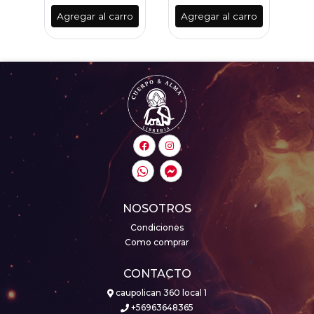
ro
Agregar al carro
Agregar al carro
A
NOSOTROS
Condiciones
Como comprar
CONTACTO
caupolican 360 local 1
+56963648365