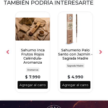
TAMBIÉN PODRÍA INTERESARTE
alo
Sahumo Inca
Sahumerio Palo
Sa
a -
Frutos Rojos
Santo con Jazmín -
Sa
re
Caléndula-
Sagrada Madre
S
Aromanza
Sagrada Madre
Aromanza
$ 7.990
$ 4.990
ro
Agregar al carro
Agregar al carro
A