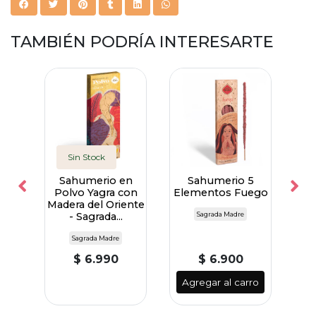
TAMBIÉN PODRÍA INTERESARTE
Sin Stock
e
Sahumerio en
Sahumerio 5
y
Polvo Yagra con
Elementos Fuego
rada
Madera del Oriente
- Sagrada...
Sagrada Madre
Sagrada Madre
$ 6.990
$ 6.900
ro
Agregar al carro