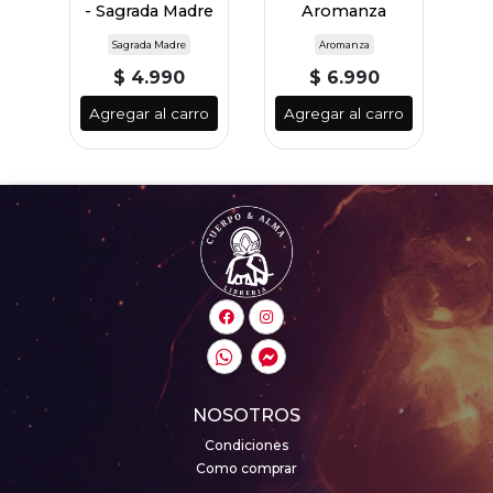
re
- Sagrada Madre
Aromanza
S
Sagrada Madre
Aromanza
$ 4.990
$ 6.990
ro
Agregar al carro
Agregar al carro
A
NOSOTROS
Condiciones
Como comprar