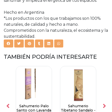
sahumar y limpieza energética de tus espacios.
Hecho en Argentina
*Los productos con los que trabajamos son 100%
naturales, de calidad y hecho a mano.
Comprometidos con la naturaleza, el ecosistema y la
sustentabilidad.
TAMBIÉN PODRÍA INTERESARTE
anco
Sahumerio Palo
Sahumerio
Sah
 -
Santo con Lavanda
Tibetano Sandalo -
Y