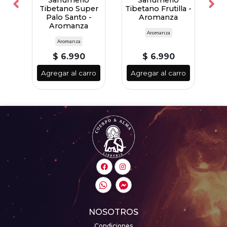
Tibetano Super
Tibetano Frutilla -
Tib
Palo Santo -
Aromanza
Aromanza
ay
Aromanza
Aromanza
$ 6.990
$ 6.990
ro
Agregar al carro
Agregar al carro
A
NOSOTROS
Condiciones