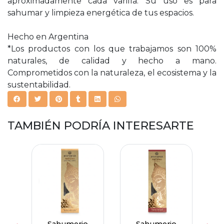
aproximadamente cada varilla. Su uso es para
sahumar y limpieza energética de tus espacios.
Hecho en Argentina
*Los productos con los que trabajamos son 100%
naturales, de calidad y hecho a mano.
Comprometidos con la naturaleza, el ecosistema y la
sustentabilidad.
TAMBIÉN PODRÍA INTERESARTE
e De
Sahumerio
Sahumerio