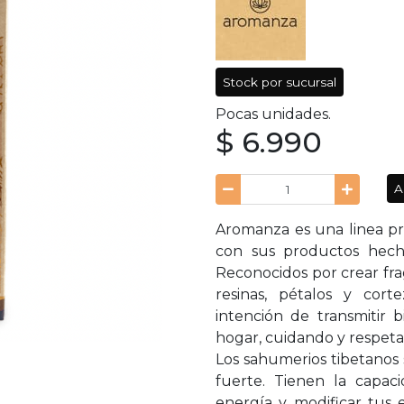
Stock por sucursal
Pocas unidades.
$ 6.990
A
Aromanza es una linea pr
con sus productos hecho
Reconocidos por crear fra
resinas, pétalos y cor
intención de transmitir b
hogar, cuidando y respet
Los sahumerios tibetanos 
fuerte. Tienen la capaci
energía y modificar tus 