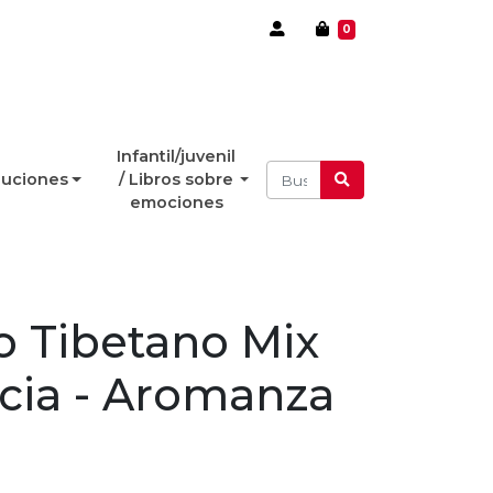
0
Infantil/juvenil
luciones
/ Libros sobre
emociones
 Tibetano Mix
cia - Aromanza