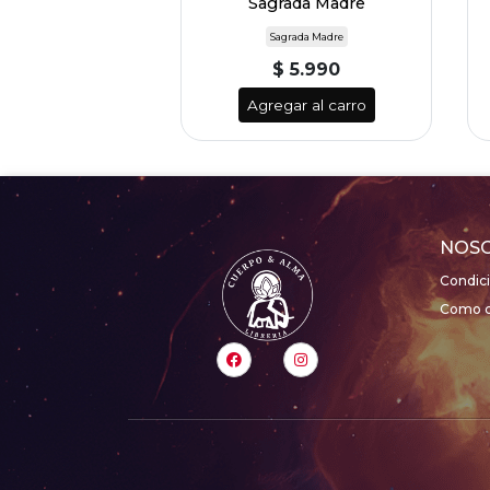
Sagrada Madre
Sagrada Madre
$ 5.990
Agregar al carro
NOS
Condic
Como c