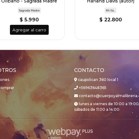
Olíbano - Sagrada Madre
Harland Davis (autor)
Sagrada Madre
Mi-lla..
$ 5.990
$ 22.800
Agregar al carro
OTROS
CONTACTO
iones
caupolican 360 local 1
omprar
+56963648365
contacto@cuerpoyalmalibreria.
lunes a viernes de 10:00 a 19:00
sábados de 11:00 a 14:00