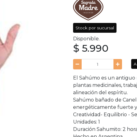
Stock por sucursal
Disponible.
$ 5.990
A
El Sahúmo es un antiguo 
plantas medicinales, trabaj
alineación del espíritu.
Sahúmo bañado de Canela
energéticamente fuerte y
Creatividad- Equilibrio - S
Unidades: 1
Duración Sahumito: 2 hor
Hecho en Argentina