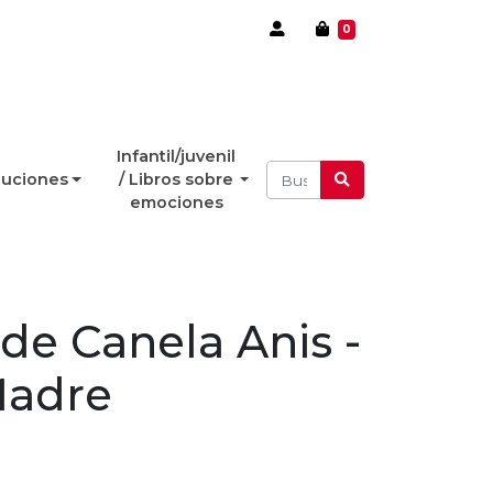
0
Infantil/juvenil
luciones
/ Libros sobre
emociones
de Canela Anis -
Madre