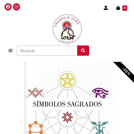
0
-20%