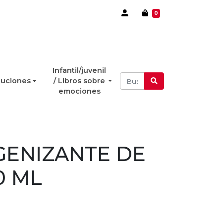
0
Infantil/juvenil
luciones
/ Libros sobre
emociones
GENIZANTE DE
0 ML