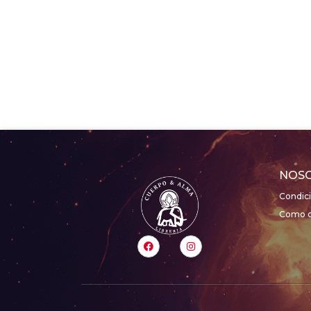
NOS
Condic
Como c