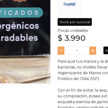
Stock por sucursal
Pocas unidades.
$ 3.990
A
Para que tus manos y la de
bacterias, no olvides llev
Higienizante de Manos con
Público de Chile (ISP).
Con el fin de evitar la se
su composición, posee ext
exquisita esencia de jazmí
Formato: versión individua