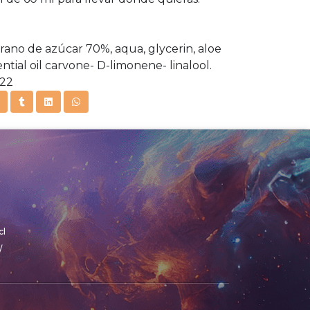
rano de azúcar 70%, aqua, glycerin, aloe
ential oil carvone- D-limonene- linalool.
 1/22
cl
/