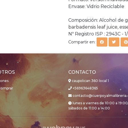
Envase: Vidrio Reciclable
Composición: Alcohol de g
barbadensis leaf juice, ess
Nº Registro ISP : 2943C -
Compartir en:
OTROS
CONTACTO
iones
caupolican 360 local 1
omprar
+56963648365
contacto@cuerpoyalmalibreria.
lunes a viernes de 10:00 a 19:00
sábados de 11:00 a 14:00