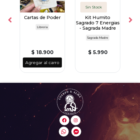
Sin Stock
Cartas de Poder
Kit Humito
Sagrado 7 Energias
 -
Libreria
- Sagrada Madre
P
re
S
Sagrada Madre
$ 18.900
$ 5.990
Agregar al carro