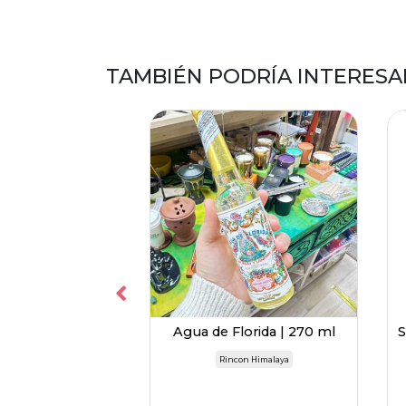
TAMBIÉN PODRÍA INTERESA
o Palo Santo -
Agua de Florida | 270 ml
S
ada Madre
Rincon Himalaya
rada Madre