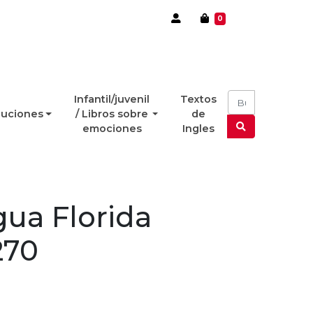
0
Infantil/juvenil
Textos
luciones
/ Libros sobre
de
emociones
Ingles
gua Florida
270