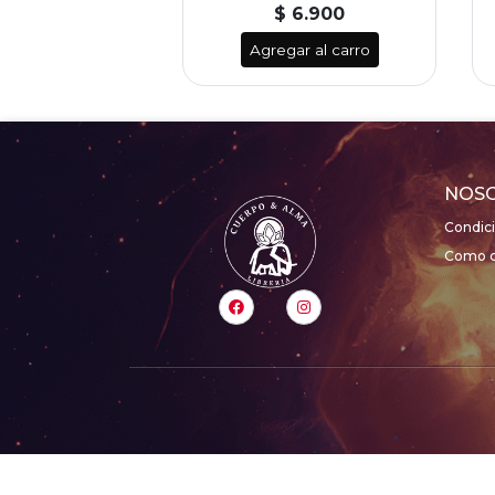
 4.990
$ 6.900
Agregar al carro
NOS
Condic
Como c