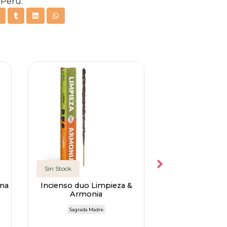
 Perú.
Sin Stock
Sin Stock
na
Incienso duo Limpieza &
Sahumerio Pal
Armonia
Sagrada 
Sagrada Madre
Sagrada M