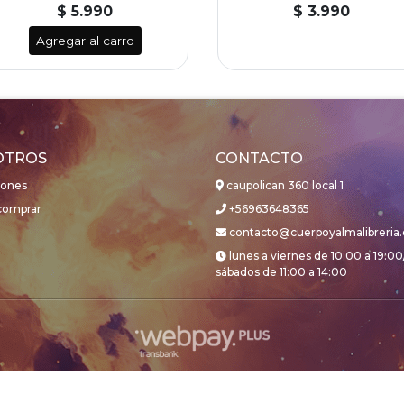
$ 5.990
$ 3.990
Agregar al carro
OTROS
CONTACTO
iones
caupolican 360 local 1
omprar
+56963648365
contacto@cuerpoyalmalibreria.
lunes a viernes de 10:00 a 19:00
sábados de 11:00 a 14:00
cuerpoyalmalibreria © 2026
Creado por
Bsale