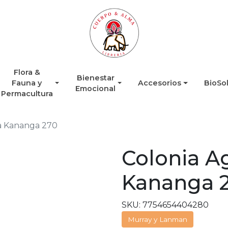
Flora &
Bienestar
Fauna y
Accesorios
BioSo
Emocional
Permacultura
da Kananga 270
Colonia A
Kananga 
SKU: 7754654404280
Murray y Lanman