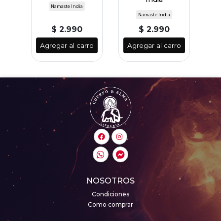
Namaste India
Namaste India
$ 2.990
$ 2.990
Agregar al carro
Agregar al carro
A
NOSOTROS
Condiciones
Como comprar