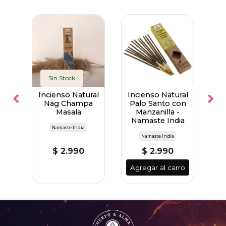
Sin Stock
alo
Incienso Natural
Incienso Natural
In
a -
Nag Champa
Palo Santo con
P
re
Masala
Manzanilla -
Namaste India
N
Namaste India
Namaste India
$ 2.990
$ 2.990
ro
Agregar al carro
A