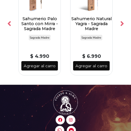
e
Sahumerio Palo
Sahumerio Natural
rada
Santo con Mirra -
Yagra - Sagrada
Ti
Sagrada Madre
Madre
Sagrada Madre
Sagrada Madre
$ 4.990
$ 6.990
ro
Agregar al carro
Agregar al carro
A